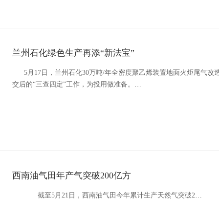
兰州石化绿色生产再添“新法宝”
5月17日，兰州石化30万吨/年全密度聚乙烯装置地面火炬尾气改
交后的“三查四定”工作，为投用做准备。…
西南油气田年产气突破200亿方
截至5月21日，西南油气田今年累计生产天然气突破2…