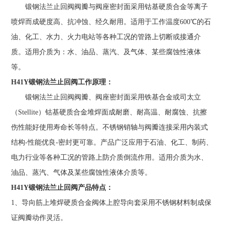
锻钢法兰止回阀阀瓣与阀座密封面采用钴基硬质合金等离子
喷焊而成硬度高、抗冲蚀、经久耐用。适用于工作温度600℃的石
油、化工、水力、火力电站等各种工况的管路上切断或接通介
质。适用介质为：水、油品、蒸汽、及气体、某些腐蚀性液体
等。
H41Y锻钢法兰止回阀工作原理：
锻钢法兰止回阀阀瓣、阀座密封面采用铁基合金或司太立
（Stellite）钴基硬质合金堆焊面成耐磨、耐高温、耐腐蚀、抗擦
伤性能好使用寿命长等特点。不锈钢销轴与阀瓣连接采用内装式
结构-性能优良-密封更可靠。产品广泛应用于石油、化工、制药、
电力行业等各种工况的管路上防介质倒流作用。适用介质为水、
油品、蒸汽、气体及某些腐蚀性液体介质等。
H41Y锻钢法兰止回阀产品特点：
1、导向筋上堆焊硬质合金阀体上腔导向套采用不锈钢材料制成保
证阀瓣动作灵活。