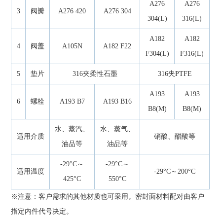
A276
A276
3
阀瓣
A276 420
A276 304
304(L)
316(L)
A182
A182
4
阀盖
A105N
A182 F22
F304(L)
F316(L)
5
垫片
316夹柔性石墨
316夹PTFE
A193
A193
6
螺栓
A193 B7
A193 B16
B8(M)
B8(M)
水、蒸汽、
水、蒸气、
适用介质
硝酸、醋酸等
油品等
油品等
-29°C～
-29°C～
适用温度
-29°C～200°C
425°C
550°C
※注意：客户需求的其他材质也可采用。密封面材料配对由客户
指定内件代号决定。