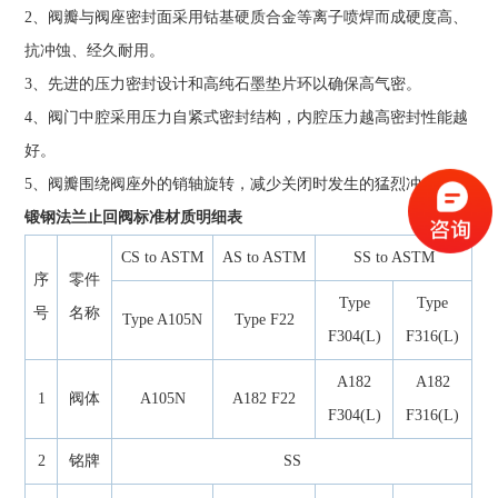
2、阀瓣与阀座密封面采用钴基硬质合金等离子喷焊而成硬度高、
抗冲蚀、经久耐用。
3、先进的压力密封设计和高纯石墨垫片环以确保高气密。
4、阀门中腔采用压力自紧式密封结构，内腔压力越高密封性能越
好。
5、阀瓣围绕阀座外的销轴旋转，减少关闭时发生的猛烈冲击。
锻钢法兰止回阀标准材质明细表
CS to ASTM
AS to ASTM
SS to ASTM
序
零件
Type
Type
号
名称
Type A105N
Type F22
F304(L)
F316(L)
A182
A182
1
阀体
A105N
A182 F22
F304(L)
F316(L)
2
铭牌
SS