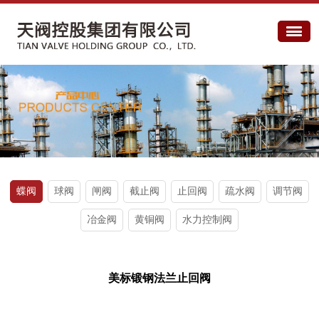
蝶阀
球阀
闸阀
截止阀
止回阀
疏水阀
调节阀
冶金阀
黄铜阀
水力控制阀
美标锻钢法兰止回阀