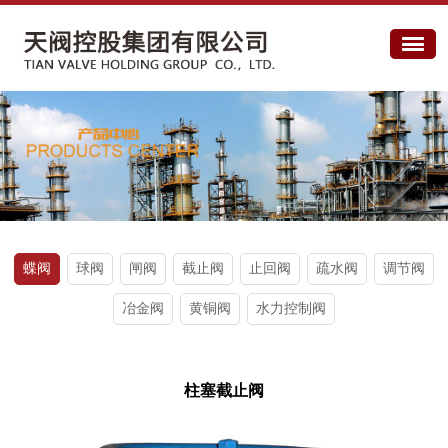
蝶阀
球阀
闸阀
截止阀
止回阀
疏水阀
调节阀
冶金阀
黄铜阀
水力控制阀
柱塞截止阀