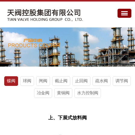
蝶阀
球阀
闸阀
截止阀
止回阀
疏水阀
调节阀
冶金阀
黄铜阀
水力控制阀
上、下展式放料阀