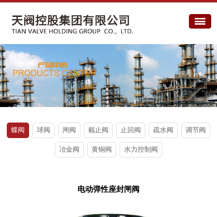
蝶阀
球阀
闸阀
截止阀
止回阀
疏水阀
调节阀
冶金阀
黄铜阀
水力控制阀
电动弹性座封闸阀