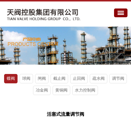
蝶阀
球阀
闸阀
截止阀
止回阀
疏水阀
调节阀
冶金阀
黄铜阀
水力控制阀
活塞式流量调节阀