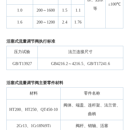
≤100℃
等
1.0
200～1600
1.5
1.1
1.6
200～1200
2.4
1.76
活塞式流量调节阀执行标准
压力试验
法兰连接尺寸
GB/T13927
GB4216.2～4216.5、GB/T17241.6
活塞式流量调节阀主要零件材料
材料
零件名称
阀体、端盖、连杆架、法兰管、
HT200、HT250、QT450-10
曲柄
2Cr13、1Cr18Ni9Ti
阀杆、销轴、活塞