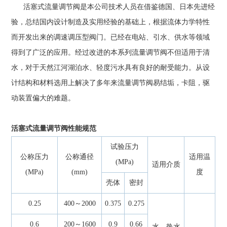
活塞式流量调节阀是本公司技术人员在借鉴德国、日本先进经
验，总结国内设计制造及实用经验的基础上，根据流体力学特性
而开发出来的调速调压型阀门。已经在电站、引水、供水等领域
得到了广泛的应用。经过改进的本系列流量调节阀不但适用于清
水，对于天然江河湖泊水、轻度污水具有良好的耐受能力。从设
计结构和材料选用上解决了多年来流量调节阀易结垢，卡阻，驱
动装置偏大的难题。
活塞式流量调节阀性能规范
试验压力
公称压力
公称通径
适用温
(MPa)
适用介质
(MPa)
(mm)
度
壳体
密封
0.25
400～2000
0.375
0.275
0.6
200～1600
0.9
0.66
水、热水