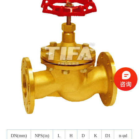
DN(mm)
NPS(in)
L
H
D
K
D1
n-φd