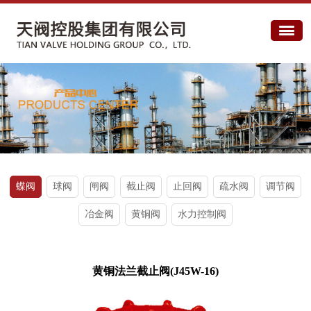
蝶阀
球阀
闸阀
截止阀
止回阀
疏水阀
调节阀
冶金阀
黄铜阀
水力控制阀
黄铜法兰截止阀(J45W-16)