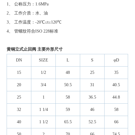
1、 公称压力：1.6MPa
2、 工作介质：水、油
3、 工作温度：-20℃≤t≤120℃
4、 管螺纹符合ISO 228标准
黄铜立式止回阀
主要外形尺寸
DN
SIZE
L
S
φD
15
1/2
48
25
35
20
3/4
50.5
31
40.5
25
1
58
36.5
44.8
32
1 1/4
59
46
58
40
1 1/2
65.5
52.5
66
50
2
70
66
74.5