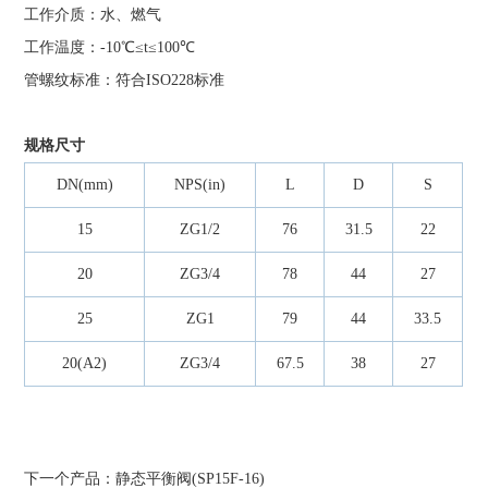
工作介质：水、燃气
工作温度：-10℃≤t≤100℃
管螺纹标准：符合ISO228标准
规格尺寸
DN(mm)
NPS(in)
L
D
S
15
ZG1/2
76
31.5
22
20
ZG3/4
78
44
27
25
ZG1
79
44
33.5
20(A2)
ZG3/4
67.5
38
27
下一个产品：
静态平衡阀(SP15F-16)