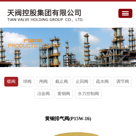
蝶阀
球阀
闸阀
截止阀
止回阀
疏水阀
调节阀
冶金阀
黄铜阀
水力控制阀
黄铜排气阀(P15W-16)