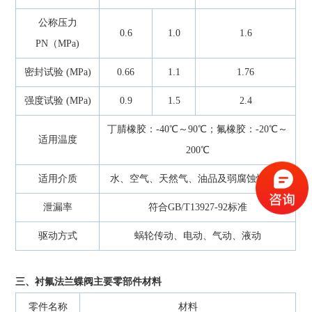
公称压力
0.6
1.0
1.6
PN（MPa)
密封试验 (MPa)
0.66
1.1
1.76
强度试验 (MPa)
0.9
1.5
2.4
丁腈橡胶：-40℃～90℃；氟橡胶：-20℃～
适用温度
200℃
适用介质
水、空气、天然气、油品及弱腐蚀性流体
泄漏率
符合GB/T13927-92标准
驱动方式
蜗轮传动、电动、气动、液动
三、衬氟法兰蝶阀主要零部件材料
零件名称
材料