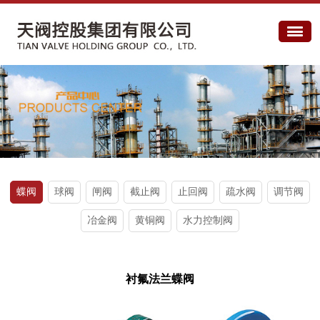
蝶阀
球阀
闸阀
截止阀
止回阀
疏水阀
调节阀
冶金阀
黄铜阀
水力控制阀
衬氟法兰蝶阀