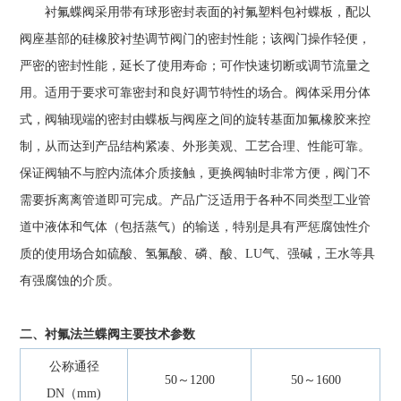
衬氟蝶阀采用带有球形密封表面的衬氟塑料包衬蝶板，配以
阀座基部的硅橡胶衬垫调节阀门的密封性能；该阀门操作轻便，
严密的密封性能，延长了使用寿命；可作快速切断或调节流量之
用。适用于要求可靠密封和良好调节特性的场合。阀体采用分体
式，阀轴现端的密封由蝶板与阀座之间的旋转基面加氟橡胶来控
制，从而达到产品结构紧凑、外形美观、工艺合理、性能可靠。
保证阀轴不与腔内流体介质接触，更换阀轴时非常方便，阀门不
需要拆离离管道即可完成。产品广泛适用于各种不同类型工业管
道中液体和气体（包括蒸气）的输送，特别是具有严惩腐蚀性介
质的使用场合如硫酸、氢氟酸、磷、酸、LU气、强碱，王水等具
有强腐蚀的介质。
二、衬氟法兰蝶阀主要技术参数
公称通径
50～1200
50～1600
DN（mm)