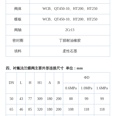
阀体
WCB、QT450-10、HT200、HT250
蝶板
WCB、QT450-10、HT200、HT250
阀轴
2Cr13
密封圈
丁腈耐油橡胶
填料
柔性石墨
四、衬氟法兰蝶阀主要外形连接尺寸 单位：mm
ФD
DN
L
H
H1
A
B
0.6MPa
1.0MPa
1.6MPa
50
43
77
309
180
200
88
99
99
65
46
85
320
180
200
108
118
118