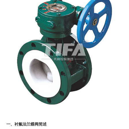
一、衬氟法兰蝶阀简述