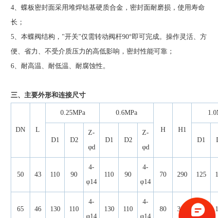
4、蝶板密封面采用堆焊钴基硬质合金，密封面耐磨损，使用寿命
长；
5、本蝶阀结构，"开关"仅需转动阀杆90°即可完成。操作灵活、方
便、省力、不受介质压力的高低影响，密封性能可靠；
6、耐高温、耐低温、耐腐蚀性。
三、主要外形和连接尺寸
0.25MPa
0.6MPa
1.
DN
L
H
H1
Z-
Z-
D1
D2
D1
D2
D1
φd
φd
4-
4-
50
43
110
90
110
90
70
290
125
φ14
φ14
4-
4-
65
46
130
110
130
110
80
300
145
φ14
φ14