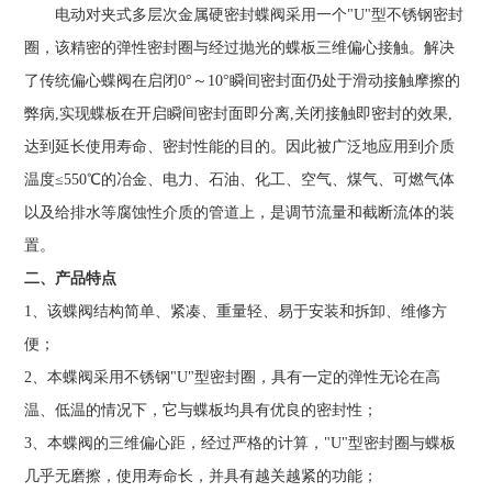
电动对夹式多层次金属硬密封蝶阀采用一个"U"型不锈钢密封
圈，该精密的弹性密封圈与经过抛光的蝶板三维偏心接触。解决
了传统偏心蝶阀在启闭0°～10°瞬间密封面仍处于滑动接触摩擦的
弊病,实现蝶板在开启瞬间密封面即分离,关闭接触即密封的效果,
达到延长使用寿命、密封性能的目的。因此被广泛地应用到介质
温度≤550℃的冶金、电力、石油、化工、空气、煤气、可燃气体
以及给排水等腐蚀性介质的管道上，是调节流量和截断流体的装
置。
二、产品特点
1、该蝶阀结构简单、紧凑、重量轻、易于安装和拆卸、维修方
便；
2、本蝶阀采用不锈钢"U"型密封圈，具有一定的弹性无论在高
温、低温的情况下，它与蝶板均具有优良的密封性；
3、本蝶阀的三维偏心距，经过严格的计算，"U"型密封圈与蝶板
几乎无磨擦，使用寿命长，并具有越关越紧的功能；