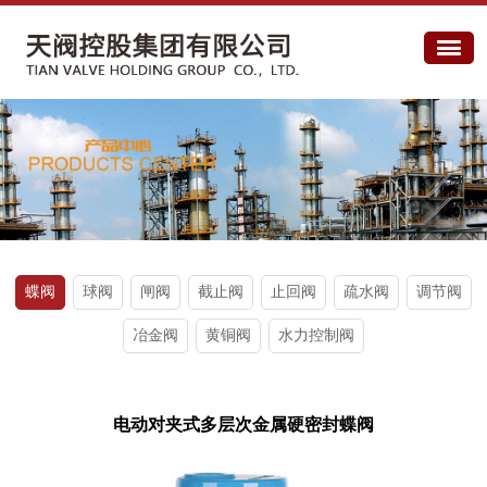
蝶阀
球阀
闸阀
截止阀
止回阀
疏水阀
调节阀
冶金阀
黄铜阀
水力控制阀
电动对夹式多层次金属硬密封蝶阀