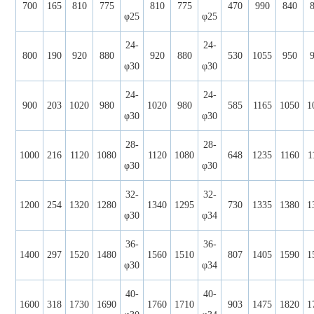
700
165
810
775
810
775
470
990
840
φ25
φ25
24-
24-
800
190
920
880
920
880
530
1055
950
φ30
φ30
24-
24-
900
203
1020
980
1020
980
585
1165
1050
1
φ30
φ30
28-
28-
1000
216
1120
1080
1120
1080
648
1235
1160
1
φ30
φ30
32-
32-
1200
254
1320
1280
1340
1295
730
1335
1380
1
φ30
φ34
36-
36-
1400
297
1520
1480
1560
1510
807
1405
1590
1
φ30
φ34
40-
40-
1600
318
1730
1690
1760
1710
903
1475
1820
1