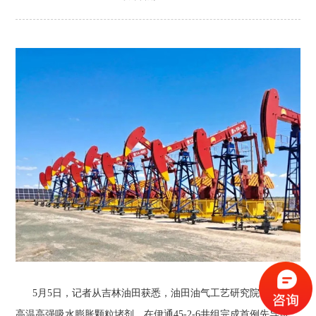
5月5日，记者从吉林油田获悉，油田油气工艺研究院研发的耐
高温高强吸水膨胀颗粒堵剂，在伊通45-2-6井组完成首例先导试