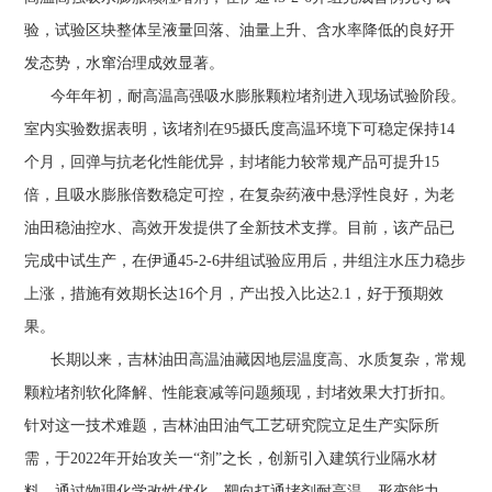
验，试验区块整体呈液量回落、油量上升、含水率降低的良好开
发态势，水窜治理成效显著。
今年年初，耐高温高强吸水膨胀颗粒堵剂进入现场试验阶段。
室内实验数据表明，该堵剂在95摄氏度高温环境下可稳定保持14
个月，回弹与抗老化性能优异，封堵能力较常规产品可提升15
倍，且吸水膨胀倍数稳定可控，在复杂药液中悬浮性良好，为老
油田稳油控水、高效开发提供了全新技术支撑。目前，该产品已
完成中试生产，在伊通45-2-6井组试验应用后，井组注水压力稳步
上涨，措施有效期长达16个月，产出投入比达2.1，好于预期效
果。
长期以来，吉林油田高温油藏因地层温度高、水质复杂，常规
颗粒堵剂软化降解、性能衰减等问题频现，封堵效果大打折扣。
针对这一技术难题，吉林油田油气工艺研究院立足生产实际所
需，于2022年开始攻关一“剂”之长，创新引入建筑行业隔水材
料，通过物理化学改性优化，靶向打通堵剂耐高温、形变能力、